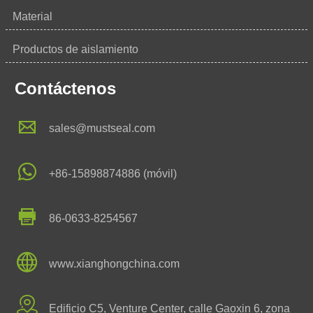
Material
Productos de aislamiento
Contáctenos

sales@mustseal.com

+86-15898874886 (móvil)

86-0633-8254567

www.xianghongchina.com

Edificio C5, Venture Center, calle Gaoxin 6, zona