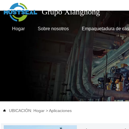
Grupo Xianghong
Hogar
Sobre nosotros
Empaquetadura de cas
UBICACIÓN:
Hogar
>
Aplicaciones
