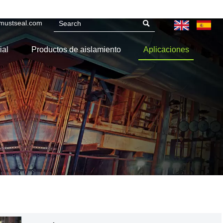


Whatsapp: 86-15898874886
WeChat: 314173210
mustseal.com

ial
Productos de aislamiento
Aplicaciones