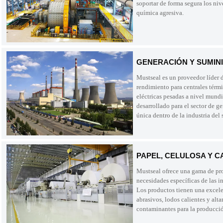
soportar de forma segura los niv
química agresiva.
GENERACIÓN Y SUMIN
Mustseal es un proveedor líder d
rendimiento para centrales térm
eléctricas pesadas a nivel mund
desarrollado para el sector de g
única dentro de la industria del 
PAPEL, CELULOSA Y 
Mustseal ofrece una gama de pro
necesidades específicas de las in
Los productos tienen una excele
abrasivos, lodos calientes y alt
contaminantes para la producció