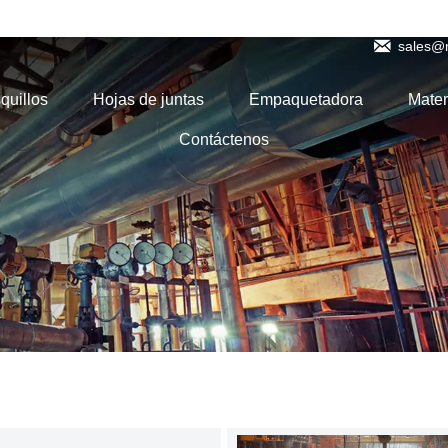

Teléfono: 86-15898874886

sales@
quillos
Hojas de juntas
Empaquetadora
Mater
Contáctenos