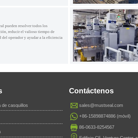
al pueden resolver todos los
ión, reducir el valioso tiempo de
d del operador y ayudar a la eficiencia
s
Contáctenos

de casquillos
sales@mustseal.com

+86-15898874886 (móvil)

86-0633-8254567
a
Edificio C5, Venture Center, c