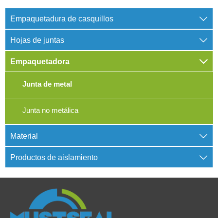

Empaquetadura de casquillos

Hojas de juntas

Empaquetadora
Junta de metal
Junta no metálica

Material

Productos de aislamiento