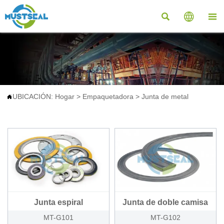



UBICACIÓN:
Hogar
>
Empaquetadora
>
Junta de metal

Junta espiral
Junta de doble camisa
MT-G101
MT-G102